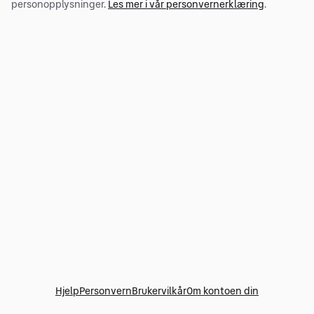
personopplysninger.
Les mer i vår personvernerklæring
.
Hjelp
Personvern
Brukervilkår
Om kontoen din